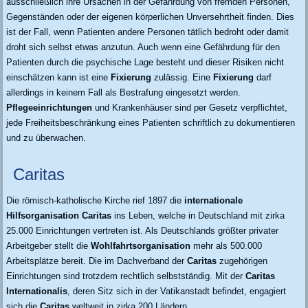
ausschließlich ihre Ursachen in der Gefährdung von fremden Personen,
Gegenständen oder der eigenen körperlichen Unversehrtheit finden. Dies
ist der Fall, wenn Patienten andere Personen tätlich bedroht oder damit
droht sich selbst etwas anzutun. Auch wenn eine Gefährdung für den
Patienten durch die psychische Lage besteht und dieser Risiken nicht
einschätzen kann ist eine
Fixierung
zulässig. Eine
Fixierung
darf
allerdings in keinem Fall als Bestrafung eingesetzt werden.
Pflegeeinrichtungen
und Krankenhäuser sind per Gesetz verpflichtet,
jede Freiheitsbeschränkung eines Patienten schriftlich zu dokumentieren
und zu überwachen.
Caritas
Die römisch-katholische Kirche rief 1897 die
internationale
Hilfsorganisation
Caritas
ins Leben, welche in Deutschland mit zirka
25.000 Einrichtungen vertreten ist. Als Deutschlands größter privater
Arbeitgeber stellt die
Wohlfahrtsorganisation
mehr als 500.000
Arbeitsplätze bereit. Die im Dachverband der
Caritas
zugehörigen
Einrichtungen sind trotzdem rechtlich selbstständig. Mit der
Caritas
Internationalis
, deren Sitz sich in der Vatikanstadt befindet, engagiert
sich die
Caritas
weltweit in zirka 200 Ländern.